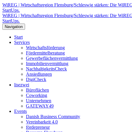
WiREG | Wirtschaftsregion Flensburg/Schleswig stärken: Die WiREG 
StartUps.
WiREG | Wirtschaftsregion Flensburg/Schleswig stärken: Die WiREG 
StartUps.
Navigation
Start
Services
Wirtschaftsförderung
Fördermittelberatung
Gewerbeflächenvermittlung
Immobilienvermittlung
NachhaltigkeitsCheck
Ansiedlungen
DigiCheck
lisezwei
Büroflächen
Coworking
Unternehmen
GATEWAY49
Events
Danish Business Community
Vereinbarkeit 4.0
fördepreneur