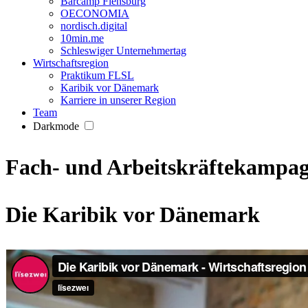
Barcamp Flensburg
OECONOMIA
nordisch.digital
10min.me
Schleswiger Unternehmertag
Wirtschaftsregion
Praktikum FLSL
Karibik vor Dänemark
Karriere in unserer Region
Team
Darkmode
Fach- und Arbeitskräftekampa
Die Karibik vor Dänemark