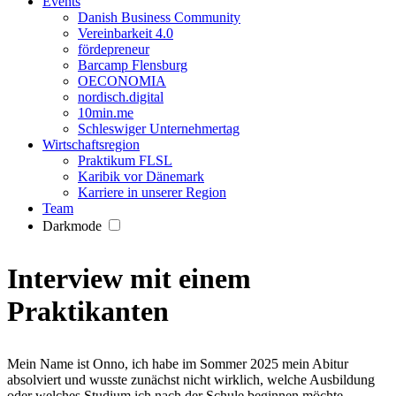
Events
Danish Business Community
Vereinbarkeit 4.0
fördepreneur
Barcamp Flensburg
OECONOMIA
nordisch.digital
10min.me
Schleswiger Unternehmertag
Wirtschaftsregion
Praktikum FLSL
Karibik vor Dänemark
Karriere in unserer Region
Team
Darkmode
Interview mit einem
Praktikanten
Mein Name ist Onno, ich habe im Sommer 2025 mein Abitur
absolviert und wusste zunächst nicht wirklich, welche Ausbildung
oder welches Studium ich nach der Schule beginnen möchte.