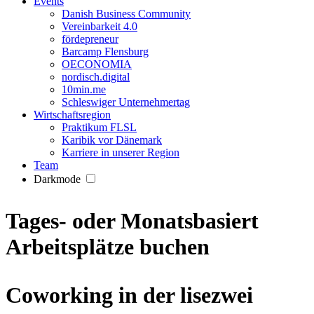
Events
Danish Business Community
Vereinbarkeit 4.0
fördepreneur
Barcamp Flensburg
OECONOMIA
nordisch.digital
10min.me
Schleswiger Unternehmertag
Wirtschaftsregion
Praktikum FLSL
Karibik vor Dänemark
Karriere in unserer Region
Team
Darkmode
Tages- oder Monatsbasiert
Arbeitsplätze buchen
Coworking in der lisezwei